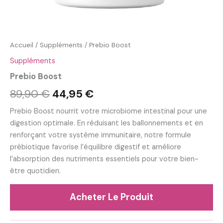
Accueil
/
Suppléments
/ Prebio Boost
Suppléments
Prebio Boost
Le
Le
89,90
€
44,95
€
prix
prix
Prebio Boost nourrit votre microbiome intestinal pour une
digestion optimale. En réduisant les ballonnements et en
initial
actuel
renforçant votre système immunitaire, notre formule
était :
est :
prébiotique favorise l’équilibre digestif et améliore
l’absorption des nutriments essentiels pour votre bien-
89,90 €.
44,95 €.
être quotidien.
Acheter Le Produit