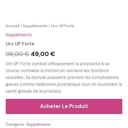
Accueil
/
Suppléments
/ Uro UP Forte
Suppléments
Uro UP Forte
Le
Le
98,00
€
49,00
€
prix
prix
Uro UP Forte combat efficacement la prostatite à sa
source, normalise la miction et restaure les fonctions
initial
actuel
sexuelles. Sa formule puissante prévient les complications
était :
est :
graves comme l’adénome prostatique tout en soutenant la
santé globale de la prostate.
98,00 €.
49,00 €.
Acheter Le Produit
Catégorie :
Suppléments