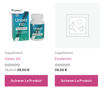
Promo !
Promo !
Suppléments
Suppléments
Uniset x10
Exodermin
Note
Le
Le
Note
78,00
€
39,00
€
39,00
€
0
0
prix
prix
sur
sur
initial
actuel
5
5
Acheter Le Produit
Acheter Le Produit
était :
est :
78,00 €.
39,00 €.