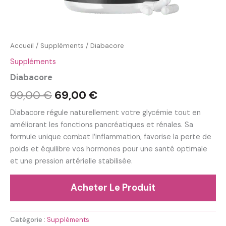
Accueil
/
Suppléments
/ Diabacore
Suppléments
Diabacore
Le
Le
99,00
€
69,00
€
prix
prix
Diabacore régule naturellement votre glycémie tout en
améliorant les fonctions pancréatiques et rénales. Sa
initial
actuel
formule unique combat l’inflammation, favorise la perte de
était :
est :
poids et équilibre vos hormones pour une santé optimale
et une pression artérielle stabilisée.
99,00 €.
69,00 €.
Acheter Le Produit
Catégorie :
Suppléments