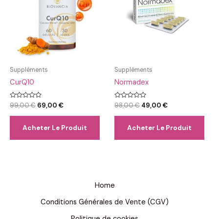
Suppléments
Suppléments
CurQ10
Normadex
Note
Le
Le
Note
Le
Le
99,00
€
69,00
€
98,00
€
49,00
€
0
0
prix
prix
prix
prix
sur
sur
initial
actuel
initial
actuel
5
5
Acheter Le Produit
Acheter Le Produit
était :
est :
était :
est :
99,00 €.
69,00 €.
98,00 €.
49,00 €.
Home
Conditions Générales de Vente (CGV)
Politique de cookies