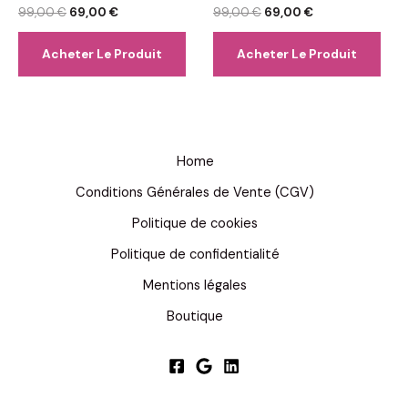
Note
Le
Le
Note
Le
Le
99,00
€
69,00
€
99,00
€
69,00
€
0
0
prix
prix
prix
prix
sur
sur
initial
actuel
initial
actuel
5
5
Acheter Le Produit
Acheter Le Produit
était :
est :
était :
est :
99,00 €.
69,00 €.
99,00 €.
69,00 €.
Home
Conditions Générales de Vente (CGV)
Politique de cookies
Politique de confidentialité
Mentions légales
Boutique