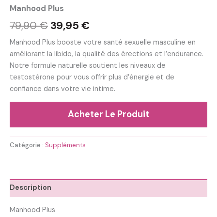
Manhood Plus
Le
Le
79,90
€
39,95
€
prix
prix
Manhood Plus booste votre santé sexuelle masculine en
améliorant la libido, la qualité des érections et l’endurance.
initial
actuel
Notre formule naturelle soutient les niveaux de
était :
est :
testostérone pour vous offrir plus d’énergie et de
confiance dans votre vie intime.
79,90 €.
39,95 €.
Acheter Le Produit
Catégorie :
Suppléments
Description
Manhood Plus