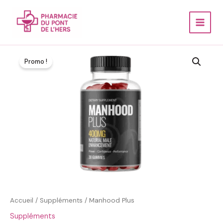
Aller
au
Main
contenu
Menu
Promo !
Accueil
/
Suppléments
/ Manhood Plus
Suppléments