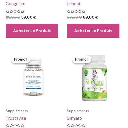
Congelum
Urinoct
Note
Le
Le
Note
Le
Le
118,00
€
59,00
€
99,00
€
69,00
€
0
0
prix
prix
prix
prix
sur
sur
initial
actuel
initial
actuel
5
5
Acheter Le Produit
Acheter Le Produit
était :
est :
était :
est :
118,00 €.
59,00 €.
99,00 €.
69,00 €.
Promo !
Promo !
Promo !
Promo !
Suppléments
Suppléments
Prostavita
Slimjaro