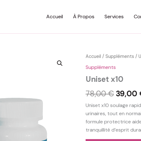
Accueil
À Propos
Services
Co
Accueil
/
Suppléments
/ U
Suppléments
Uniset x10
Le
78,00
€
39,00
prix
Uniset x10 soulage rapi
urinaires, tout en norma
initial
formule protectrice aide
était :
tranquillité d’esprit dura