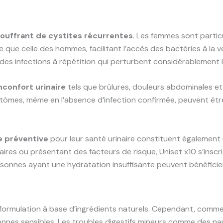
uffrant de cystites récurrentes
. Les femmes sont partic
e que celle des hommes, facilitant l’accès des bactéries à la
e des infections à répétition qui perturbent considérablement l
confort urinaire
tels que brûlures, douleurs abdominales et
tômes, même en l’absence d’infection confirmée, peuvent être
e préventive
pour leur santé urinaire constituent également
ires ou présentant des facteurs de risque, Uniset x10 s’insc
personnes ayant une hydratation insuffisante peuvent bénéfici
 formulation à base d’ingrédients naturels. Cependant, comme
sonnes sensibles. Les troubles digestifs mineurs comme des 