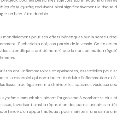
t précieux pour les personnes sujettes aux infections urinaire
les de la cystite
, réduisant ainsi significativement le risqu
sager un bien-être durable.
 mondialement pour ses effets bénéfiques sur la santé urinai
ment l’Escherichia coli, aux parois de la vessie. Cette actio
s études scientifiques ont démontré que la consommation réguli
s femmes.
étés anti-inflammatoires et apaisantes, essentielles pour soul
et la bisabolol qui contribuent à réduire l’inflammation et 
scles lisses aide également à diminuer les spasmes vésicaux s
u système immunitaire, aidant l’organisme à combattre plus ef
 tissus, favorisant ainsi la réparation des parois urinaires ir
’importance d’un apport adéquat pour maintenir une santé urin