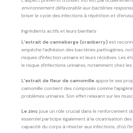
L’aspect préventif d’Uniset x10 est particulièremen
environnement défavorable aux bactéries responsab
briser le cycle des infections à répétition et d’envi
Ingrédients actifs et leurs bienfaits
L’extrait de canneberge (cranberry)
est reconnu
empêche l’adhésion des bactéries pathogènes, notam
risques d’infection urinaire et leurs récidives. Le
le risque d’infections urinaires, notamment chez le
L’extrait de fleur de camomille
apporte ses propri
camomille contient des composés comme l’apigénine 
problèmes urinaires. Son effet relaxant sur les mu
Le zinc
joue un rôle crucial dans le renforcement d
essentiel participe également à la cicatrisation des
capacité du corps à résister aux infections, d’où l