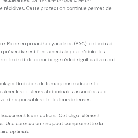
s récidivantes.
Sa formule unique crée un
e de récidives. Cette protection continue permet de
re. Riche en proanthocyanidines (PAC), cet extrait
n préventive est fondamentale pour réduire les
ère d’extrait de canneberge réduit significativement
ager l’irritation de la muqueuse urinaire. La
à calmer les douleurs abdominales associées aux
ouvent responsables de douleurs intenses.
ficacement les infections. Cet oligo-élément
ritées. Une carence en zinc peut compromettre la
aire optimale.