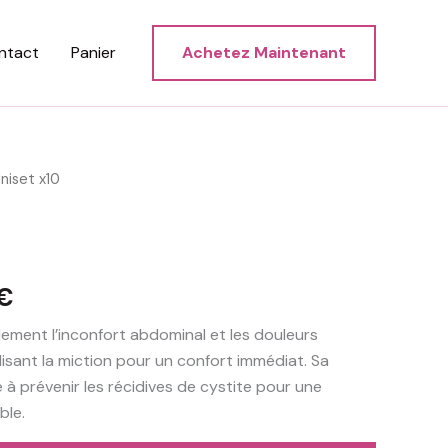
ntact
Panier
Achetez Maintenant
niset x10
Le
€
prix
dement l’inconfort abdominal et les douleurs
lisant la miction pour un confort immédiat. Sa
actuel
 à prévenir les récidives de cystite pour une
est :
ble.