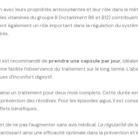
avec leurs propriétés antioxydantes et leur rôle dans le méta
e les vitamines du groupe B (notamment B6 et B12) contribue
ent également un rôle important dans la régulation du système
ires.
, il est recommandé de
prendre une capsule par jour
, idéal
nne facilite l’observance du traitement sur le long terme. L’a
ues d’inconfort digestif.
t ainsi un traitement pour deux mois complets. Cette durée e
révention des récidives. Pour les épisodes aigus, il est conse
ffets bénéfiques.
 et de ne pas l’augmenter sans avis médical.
La régularité de l
rantissant ainsi une efficacité optimale dans la prévention e