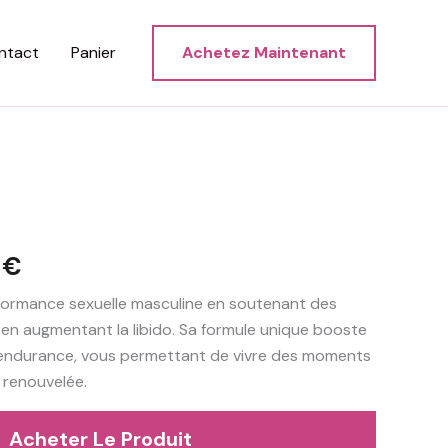
ntact
Panier
Achetez Maintenant
Le
5
€
prix
rformance sexuelle masculine en soutenant des
t en augmentant la libido. Sa formule unique booste
actuel
l’endurance, vous permettant de vivre des moments
est :
é renouvelée.
0 €.
54,95 €.
Acheter Le Produit