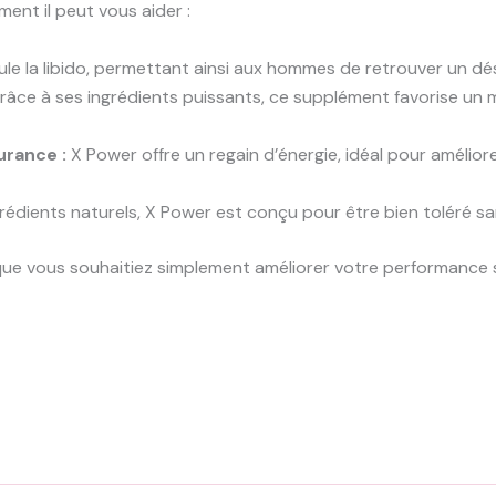
ment il peut vous aider :
le la libido, permettant ainsi aux hommes de retrouver un dési
âce à ses ingrédients puissants, ce supplément favorise un me
urance :
X Power offre un regain d’énergie, idéal pour amélio
édients naturels, X Power est conçu pour être bien toléré san
que vous souhaitiez simplement améliorer votre performance se