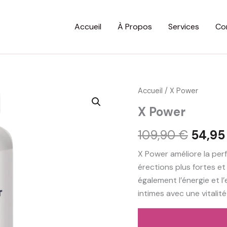
Accueil
À Propos
Services
Co
Accueil
/ X Power
X Power
Le
109,90
€
54,9
prix
X Power améliore la pe
érections plus fortes e
initial
également l’énergie et 
était :
intimes avec une vitalit
109,9