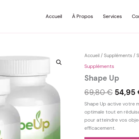
Accueil
À Propos
Services
Co
Accueil
/
Suppléments
/ 
Suppléments
Shape Up
Le
69,80
€
54,95
prix
Shape Up active votre 
optimale tout en réduisa
initial
pour atteindre vos obje
était :
efficacement.