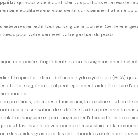
appétit
qui vous aide à contrôler vos portions et à résister a
imentaire équilibré sans vous sentir constamment affamé ou pr
 aide à rester actif tout au long de la journée. Cette énerg
vertueux pour votre santé et votre gestion du poids.
nique composée d’ingrédients naturels soigneusement sélect
édient tropical contient de l’acide hydroxycitrique (HCA) qui
Des études suggèrent qu’il peut également aider à réduire l’a
émotionnelles.
e en protéines, vitamines et minéraux, la spiruline soutient l
ontribue à la sensation de satiété et aide à préserver la mas
irculation sanguine et peut augmenter l’efficacité de l’exercic
 qui peut favoriser le développement musculaire et la combust
rte les acides gras dans les mitochondries où ils sont conver