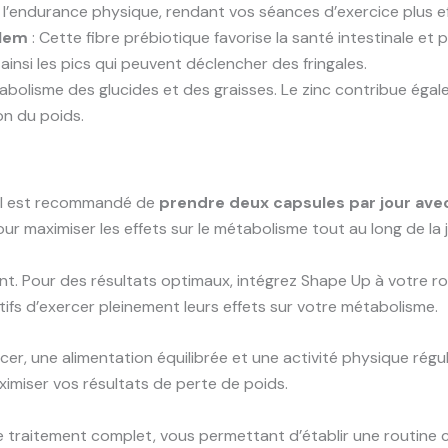
r l’endurance physique, rendant vos séances d’exercice plus e
alem
: Cette fibre prébiotique favorise la santé intestinale et 
ainsi les pics qui peuvent déclencher des fringales.
étabolisme des glucides et des graisses. Le zinc contribue ég
on du poids.
, il est recommandé de
prendre deux capsules par jour ave
our maximiser les effets sur le métabolisme tout au long de la 
ent. Pour des résultats optimaux, intégrez Shape Up à votre r
ifs d’exercer pleinement leurs effets sur votre métabolisme.
r, une alimentation équilibrée et une activité physique régul
imiser vos résultats de perte de poids.
 traitement complet, vous permettant d’établir une routine 