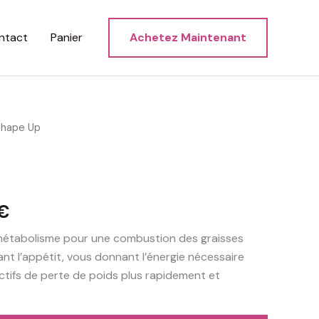
ntact
Panier
Achetez Maintenant
Shape Up
Le
€
prix
métabolisme pour une combustion des graisses
nt l’appétit, vous donnant l’énergie nécessaire
actuel
ctifs de perte de poids plus rapidement et
est :