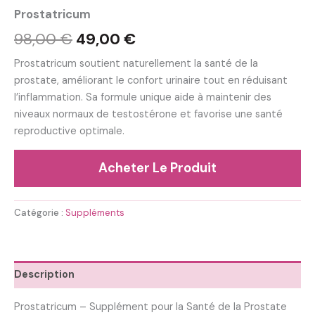
Prostatricum
Le
Le
98,00
€
49,00
€
prix
prix
Prostatricum soutient naturellement la santé de la
prostate, améliorant le confort urinaire tout en réduisant
initial
actuel
l’inflammation. Sa formule unique aide à maintenir des
était :
est :
niveaux normaux de testostérone et favorise une santé
reproductive optimale.
98,00 €.
49,00 €.
Acheter Le Produit
Catégorie :
Suppléments
Description
Prostatricum – Supplément pour la Santé de la Prostate