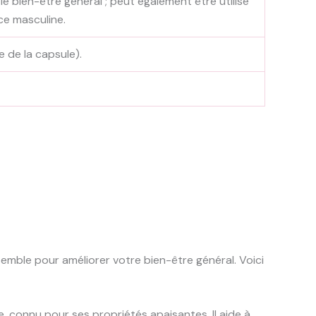
 le bien-être général ; peut également être utilisé
ce masculine.
 de la capsule).
emble pour améliorer votre bien-être général. Voici
, connu pour ses propriétés apaisantes. Il aide à