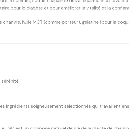
iore le sommeil, soutient la santé des articulations et favorise
e pour le diabète et pour améliorer la vitalité et la confian
e chanvre, huile MCT (comme porteur), gélatine (pour la coque
 sérénité
s ingrédients soigneusement sélectionnés qui travaillent ens
 Le CBD est un composé naturel dérivé de la plante de chanvre