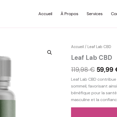
Accueil
À Propos
Services
Co
Accueil
/ Leaf Lab CBD
Leaf Lab CBD
Le
119,98
€
59,99
prix
Leaf Lab CBD contribue à
sommeil, favorisant ains
initial
bénéfique pour la santé 
était :
masculine et la confianc
119,98 