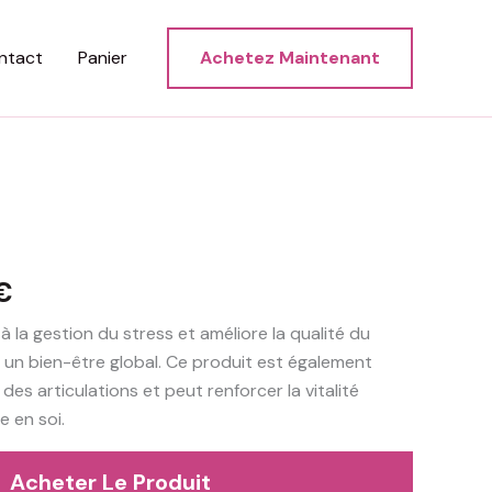
ntact
Panier
Achetez Maintenant
Le
€
prix
 la gestion du stress et améliore la qualité du
i un bien-être global. Ce produit est également
actuel
des articulations et peut renforcer la vitalité
est :
e en soi.
€.
59,99 €.
Acheter Le Produit