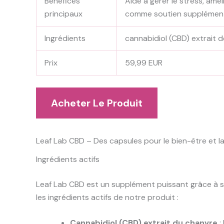
Bénéfices
Aide à gérer le stress, amél
principaux
comme soutien supplémentair
Ingrédients
cannabidiol (CBD) extrait d
Prix
59,99 EUR
Acheter Le Produit
Leaf Lab CBD – Des capsules pour le bien-être et la
Ingrédients actifs
Leaf Lab CBD est un supplément puissant grâce à se
les ingrédients actifs de notre produit :
Cannabidiol (CBD) extrait du chanvre
: