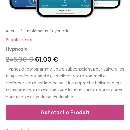
Accueil
/
Suppléments
/ Hypnozio
Suppléments
Hypnozio
Le
Le
245,00
€
61,00
€
prix
prix
Hypnozio reprogramme votre subconscient pour vaincre les
fringales émotionnelles, améliorer votre sommeil et
initial
actuel
renforcer votre estime de soi. Une approche holistique qui
était :
est :
transforme votre relation avec la nourriture et votre corps
pour une gestion du poids durable.
245,00 €.
61,00 €.
Acheter Le Produit