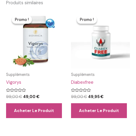
Produits similaires
Promo !
Promo !
Promo !
Promo !
Suppléments
Suppléments
Vigorys
Diabexfree
Note
Le
Le
Note
Le
Le
99,00
€
49,00
€
99,00
€
49,95
€
0
0
prix
prix
prix
prix
sur
sur
initial
actuel
initial
actuel
5
5
Acheter Le Produit
Acheter Le Produit
était :
est :
était :
est :
99,00 €.
49,00 €.
99,00 €.
49,95 €.