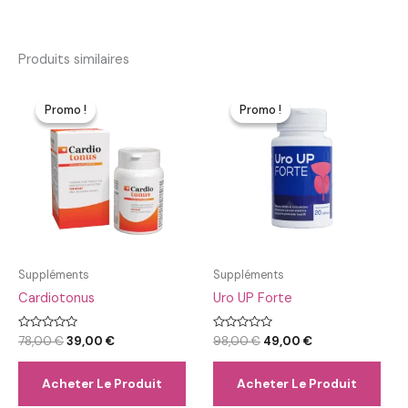
Produits similaires
Promo !
Promo !
Promo !
Promo !
Suppléments
Suppléments
Cardiotonus
Uro UP Forte
Note
Le
Le
Note
Le
Le
78,00
€
39,00
€
98,00
€
49,00
€
0
0
prix
prix
prix
prix
sur
sur
initial
actuel
initial
actuel
5
5
Acheter Le Produit
Acheter Le Produit
était :
est :
était :
est :
78,00 €.
39,00 €.
98,00 €.
49,00 €.