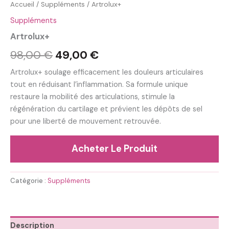
Accueil
/
Suppléments
/ Artrolux+
Suppléments
Artrolux+
Le
Le
98,00
€
49,00
€
prix
prix
Artrolux+ soulage efficacement les douleurs articulaires
tout en réduisant l’inflammation. Sa formule unique
initial
actuel
restaure la mobilité des articulations, stimule la
était :
est :
régénération du cartilage et prévient les dépôts de sel
pour une liberté de mouvement retrouvée.
98,00 €.
49,00 €.
Acheter Le Produit
Catégorie :
Suppléments
Description